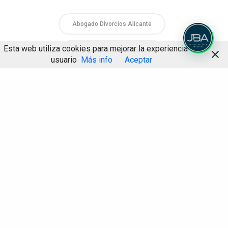
Abogado Divorcios Alicante
Esta web utiliza cookies para mejorar la experiencia de
Abogado Familia Alicante
usuario
Más info
Aceptar
Abogados Familia Alicante
Javier Beltran Abogados
Compartir
Javier Beltran Domenech
Justiciaparatodos
Los Jueces También Lloran
Los Jueces También Tuitean
Redes Sociales
Twitter