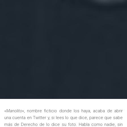
«
Manolito
«, nombre ficticio donde los haya, acaba de abrir
una cuenta en Twitter y, si lees lo que dice, parece que sabe
más de Derecho de lo dice su foto. Habla como nadie, sin