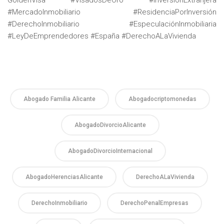
#MercadoInmobiliario #ResidenciaPorInversión
#DerechoInmobiliario #EspeculaciónInmobiliaria
#LeyDeEmprendedores #España #DerechoALaVivienda
Abogado Familia Alicante
Abogadocriptomonedas
AbogadoDivorcioAlicante
AbogadoDivorcioInternacional
AbogadoHerenciasAlicante
DerechoALaVivienda
DerechoInmobiliario
DerechoPenalEmpresas