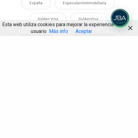
España
EspeculaciónInmobiliaria
Golden Visa
GoldenVisa
Esta web utiliza cookies para mejorar la experiencia de
usuario
Más info
Aceptar
InversiónExtranjera
Javier Beltran Domenech
Compartir
JavierBeltranAbogados
Justiciaparatodos
LeyDeEmprendedores
Mejor Abogado Alicante
MercadoInmobiliario
ResidenciaPorInversión
VisadosDeOro
Javier Beltrán Abogados
¡Gracias por seguirnos! En 2027 el Despacho