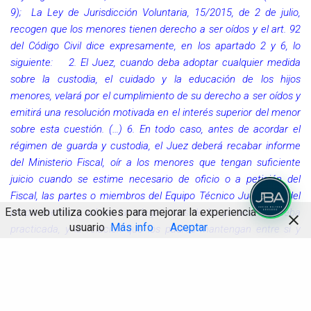
9); La Ley de Jurisdicción Voluntaria, 15/2015, de 2 de julio,
recogen que los menores tienen derecho a ser oídos y el art. 92
del Código Civil dice expresamente, en los apartado 2 y 6, lo
siguiente: 2. El Juez, cuando deba adoptar cualquier medida
sobre la custodia, el cuidado y la educación de los hijos
menores, velará por el cumplimiento de su derecho a ser oídos y
emitirá una resolución motivada en el interés superior del menor
sobre esta cuestión. (…) 6. En todo caso, antes de acordar el
régimen de guarda y custodia, el Juez deberá recabar informe
del Ministerio Fiscal, oír a los menores que tengan suficiente
juicio cuando se estime necesario de oficio o a petición del
Fiscal, las partes o miembros del Equipo Técnico Judicial, o del
Esta web utiliza cookies para mejorar la experiencia de
propio menor, y valorar las alegaciones de las partes, la prueba
usuario
Más info
Aceptar
practicada, y la relación que los padres mantengan entre sí y
con sus hijos para determinar su idoneidad con el régimen de
Compartir
guarda. Ahora también en la modificación introducida por la L.O.
8-21, LOPIVI, en los artículos 92, 154 y 158 del Código Civil.