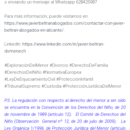
o enviando un mensaje al Whatsapp 628425987.
Para más información, puede visitarnos en:
https://www.javierbeltranabogados.com/contactar-con-javier-
beltran-abogados-en-alicante/
.
LinkedIn:
https://www.linkedin.com/in/javier-beltran-
domenech
.
#ExploraciónDelMenor #Divorcio #DerechoDeFamilia
#DerechosDelNiño #NormativaEuropea
#LeyDeEnjuiciamientoCivil #ProtecciónInfantil
#TribunalSupremo #Custodia #ProtecciónJurídicaDelMenor
P.S. La regulación con respecto al derecho del menor a ser oído
se encuentra en la Convención de los Derechos del Niño, de 20
de noviembre de 1989 (artículo 12); El Comité de Derechos del
Niño (Observación General nº 12, de 20 de julio de 2009); La
Ley Orgánica 1/1996, de Protección Jurídica del Menor (artículo