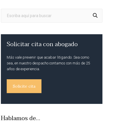
Solicitar cita con abogado
Más vale prevenir que acabar litigando. Sea como
sea, en nuestro despacho contamos con más de 25
años de experiencia.
Solicite cita
Hablamos de…