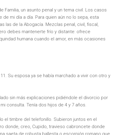
Familia, un asunto penal y un tema civil. Los casos
 de mi día a día. Para quien aún no lo sepa, esta
las de la Abogacía. Mezclas penal, civil, fiscal,
ro debes mantenerte frío y distante: ofrece
ezquindad humana cuando el amor, en más ocasiones
 11. Su esposa ya se había marchado a vivir con otro y
dado sin más explicaciones pidiéndole el divorcio por
mi consulta. Tenía dos hijos de 4 y 7 años.
 el timbre del telefonillo. Subieron juntos en el
ro donde, creo, Cupido, travieso cabroncete donde
 una saeta de robusta ballesta o escorpión romano que,