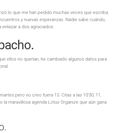
nzó lo que me han pedido muchas veces que escriba
e encuentros y nuevas esperanzas. Nadie sabe cuándo,
ra enlazar a dos agraciados.
pacho.
ue ellos no querían, he cambiado algunos datos para
onal.
artes pero no creo fuera 13. Citas a las 10’30, 11,
o la maravillosa agenda Lotus Organize que aún gana
o.