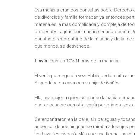
Esa mañana eran dos consultas sobre Derecho de 
de divorcios y familia formaban ya entonces parte
materia es la más complicada y compleja de todas 
procesal y… agitas con mucho sentido común. Pe
constante recordatorio de la miseria y de la m
que menos, se desvanece.
Llovía
. Eran las 10’50 horas de la mañana.
Él venía por segunda vez. Había pedido cita a las
él quedaba en casa con su hija de 6 años.
Ella, una mujer a quien su marido la había deman
querer casarse con otra, venía por primera vez a 
Se encontraron en la calle, sin paraguas y tocando
ascensor donde ninguno se miraba a los ojos pe
los haya, les disparó. Más que una flecha, lanzó