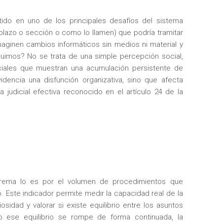
tido en uno de los principales desafíos del sistema
plazo o sección o como lo llamen) que podría tramitar
maginen cambios informáticos sin medios ni material y
eguimos? No se trata de una simple percepción social,
iciales que muestran una acumulación persistente de
videncia una disfunción organizativa, sino que afecta
 judicial efectiva reconocido en el artículo 24 de la
a
extrema lo es por el volumen de procedimientos que
. Este indicador permite medir la capacidad real de la
iosidad y valorar si existe equilibrio entre los asuntos
 ese equilibrio se rompe de forma continuada, la