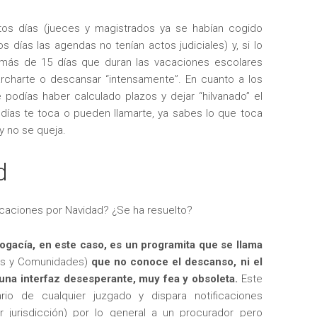
tos días (jueces y magistrados ya se habían cogido
 días las agendas no tenían actos judiciales) y, si lo
s más de 15 días que duran las vacaciones escolares
archarte o descansar “intensamente”. En cuanto a los
 podías haber calculado plazos y dejar “hilvanado” el
s días te toca o pueden llamarte, ya sabes lo que toca
y no se queja.
d
caciones por Navidad? ¿Se ha resuelto?
bogacía, en este caso, es un programita que se llama
as y Comunidades)
que no conoce el descanso, ni el
 una interfaz desesperante, muy fea y obsoleta.
Este
io de cualquier juzgado y dispara notificaciones
r jurisdicción) por lo general a un procurador pero