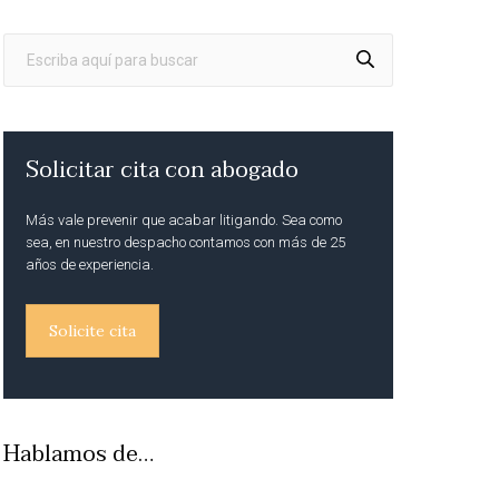
Solicitar cita con abogado
Más vale prevenir que acabar litigando. Sea como
sea, en nuestro despacho contamos con más de 25
años de experiencia.
Solicite cita
Hablamos de…