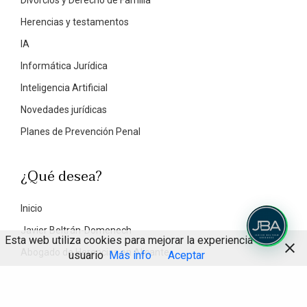
Divorcios y Derecho de Familia
Herencias y testamentos
IA
Informática Jurídica
Inteligencia Artificial
Novedades jurídicas
Planes de Prevención Penal
¿Qué desea?
Inicio
Javier Beltrán-Domenech
Esta web utiliza cookies para mejorar la experiencia de
Abogado de Herencias en Alicante
usuario
Más info
Aceptar
Abogado de Divorcios en Alicante
Abogado Civil en Alicante