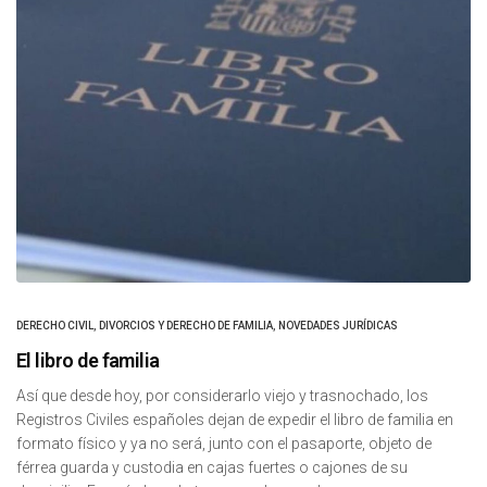
DERECHO CIVIL
,
DIVORCIOS Y DERECHO DE FAMILIA
,
NOVEDADES JURÍDICAS
El libro de familia
Así que desde hoy, por considerarlo viejo y trasnochado, los
Registros Civiles españoles dejan de expedir el libro de familia en
formato físico y ya no será, junto con el pasaporte, objeto de
férrea guarda y custodia en cajas fuertes o cajones de su