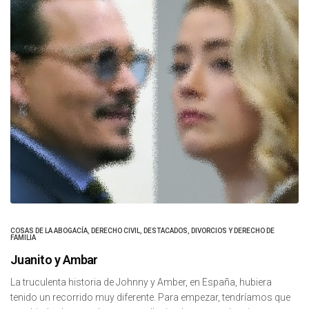
COSAS DE LA ABOGACÍA
,
DERECHO CIVIL
,
DESTACADOS
,
DIVORCIOS Y DERECHO DE
FAMILIA
Juanito y Ambar
La truculenta historia de Johnny y Amber, en España, hubiera
tenido un recorrido muy diferente. Para empezar, tendríamos que