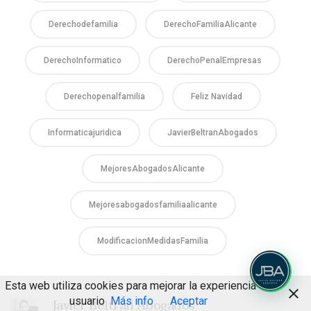
Derechodefamilia
DerechoFamiliaAlicante
DerechoInformatico
DerechoPenalEmpresas
Derechopenalfamilia
Feliz Navidad
Informaticajuridica
JavierBeltranAbogados
MejoresAbogadosAlicante
Mejoresabogadosfamiliaalicante
ModificacionMedidasFamilia
Esta web utiliza cookies para mejorar la experiencia de
usuario
Más info
Aceptar
Javier Beltrán Abogados