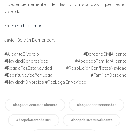
independientemente de las circunstancias que estén
viviendo.
En
enero hablamos
.
Javier Beltrán-Domenech.
#AlicanteDivorcio #DerechoCivilAlicante
#NavidadGenerosidad #AbogadoFamiliarAlicante
#RegalaPazEstaNavidad #ResoluciónConflictosNavidad
#EspírituNavideñoYLegal #FamiliaYDerecho
#NavidadYDivorcios #PazLegalEnNavidad
AbogadoContratosAlicante
Abogadocriptomonedas
AbogadoDerechoCivil
AbogadoDivorcioAlicante