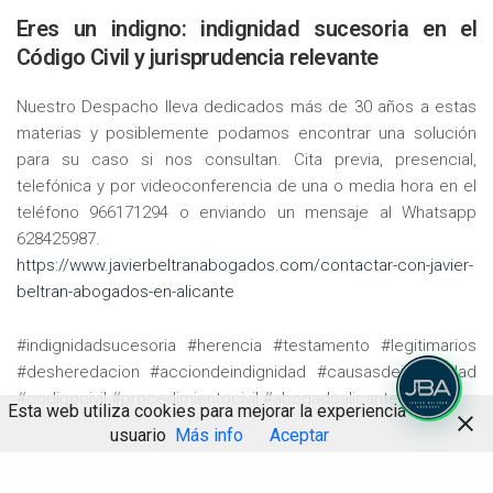
Eres un indigno: indignidad sucesoria en el
Código Civil y jurisprudencia relevante
Nuestro Despacho lleva dedicados más de 30 años a estas
materias y posiblemente podamos encontrar una solución
para su caso si nos consultan. Cita previa, presencial,
telefónica y por videoconferencia de una o media hora en el
teléfono 966171294 o enviando un mensaje al Whatsapp
628425987.
https://www.javierbeltranabogados.com/contactar-con-javier-
beltran-abogados-en-alicante
#indignidadsucesoria #herencia #testamento #legitimarios
#desheredacion #acciondeindignidad #causasdeindignidad
#codigocivil #procedimientocivil #abogadoalicante
Esta web utiliza cookies para mejorar la experiencia de
usuario
Más info
Aceptar
AbogadoAlicante
AbogadoContratosAlicante
Compartir