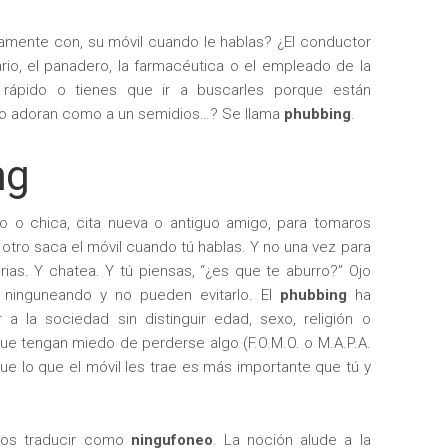
amente con, su móvil cuando le hablas? ¿El conductor
nario, el panadero, la farmacéutica o el empleado de la
rápido o tienes que ir a buscarles porque están
 lo adoran como a un semidios…? Se llama
phubbing
.
ng
 o chica, cita nueva o antiguo amigo, para tomaros
l otro saca el móvil cuando tú hablas. Y no una vez para
arias. Y chatea. Y tú piensas, “¿es que te aburro?” Ojo
 ninguneando y no pueden evitarlo. El
phubbing
ha
r a la sociedad sin distinguir edad, sexo, religión o
que tengan miedo de perderse algo (F.O.M.O. o M.A.P.A.
que lo que el móvil les trae es más importante que tú y
mos traducir como
ningufoneo
. La noción alude a la