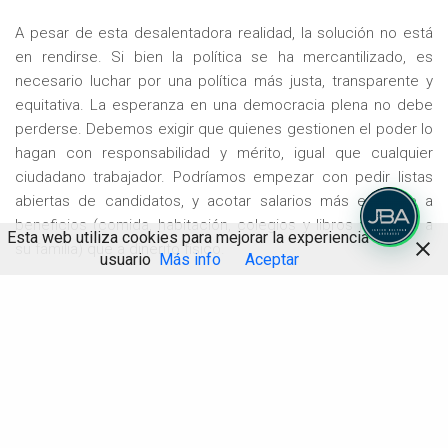
A pesar de esta desalentadora realidad, la solución no está
en rendirse. Si bien la política se ha mercantilizado, es
necesario luchar por una política más justa, transparente y
equitativa. La esperanza en una democracia plena no debe
perderse. Debemos exigir que quienes gestionen el poder lo
hagan con responsabilidad y mérito, igual que cualquier
ciudadano trabajador. Podríamos empezar con pedir listas
abiertas de candidatos, y acotar salarios más en base a
beneficios (comida, habitación, colegios y libros pagados a
Esta web utiliza cookies para mejorar la experiencia de
su familia) que a dinerito físico.
usuario
Más info
Aceptar
Métete en política
Compartir
Porque si el negocio más rentable sigue siendo la política,
solo nos queda demandar que se maneje con el mismo
esfuerzo y dedicación que cualquier otro empleo.
Métete en
política y cambia las cosas desde dentro
. Solo así
podremos evitar que este sistema colapse.