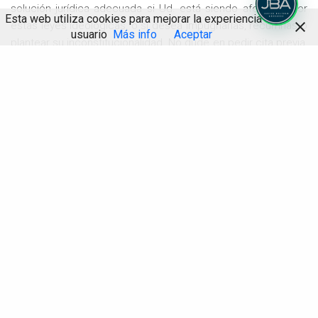
solución jurídica adecuada si Ud. está siendo afectado por
Esta web utiliza cookies para mejorar la experiencia de
estas leyes ideológicas, o si desea impugnarlas, recurrirlas o
usuario
Más info
Aceptar
plantear su inconstitucionalidad. No dude en pedir cita previa,
presencial, telefónica o por videoconferencia de una o
Compartir
media hora, en el teléfono 966171294 o enviando un mensaje
al Whatsapp 628425987.
Contactar
con Javier Beltrán Abogados
J
avier Beltrán-Domenech
. Abogado especializado en
Derecho Procesal y
Derecho Civil
. Javier Beltrán Abogados
Alicante.
#malditaminoría #derechoespañol #leyesideológicas
#crisisdemocrática #controlconstitucional
#inseguridadjurídica #colapsoparlamentario
#legislaciónsectaria #inclusividadforzada
#democraciasecuestrada