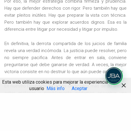
Por eso, la mejor estrategia combina firmeza y prudencia.
Hay que defender derechos con rigor. Pero también hay que
evitar pleitos inútiles. Hay que preparar la vista con técnica.
Pero también hay que explorar acuerdos dignos. Esa es la
diferencia entre litigar por necesidad y litigar por impulso.
En definitiva, la derrota compartida de los juicios de familia
revela una verdad incómoda. La justicia puede resolver, pero
no siempre pacifica. Antes de entrar en sala, conviene
preguntarse qué debe ganarse de verdad. A veces, la mejor
victoria consiste en no destruir lo que aún puede ordenarse.
Esta web utiliza cookies para mejorar la experiencia de
En nuestro Despacho llevamos dedicados más de 30 años a
usuario
Más info
Aceptar
estas materias y, posiblemente, podamos encontrar una
solución para su caso. Pueden consultarnos pidiendo
cita
Compartir
previa, presencial, telefónica y por videoconferencia de una
o media hora en el teléfono 966171294 o enviando un
mensaje al Whatsapp 628425987.