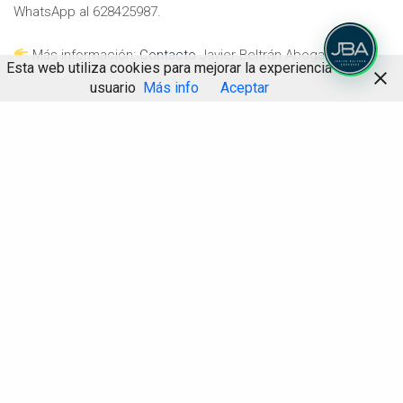
WhatsApp al 628425987.
Más información:
Contacto
Javier Beltrán Abogados
Esta web utiliza cookies para mejorar la experiencia de
usuario
Más info
Aceptar
Abogado Alicante
Aceptación De Herencia
Compartir
Aceptación De La Herencia
Beneficio De Inventario
Derecho Civil
Derecho Sucesorio
Herencia
Herencia Abogado
Notaría
Registro De La Propiedad
Testamento
Javier Beltrán Abogados