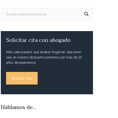
Solicitar cita con abogado
Más vale prevenir que acabar litigando. Sea como
sea, en nuestro despacho contamos con más de 25
años de experiencia.
Solicite cita
Hablamos de…