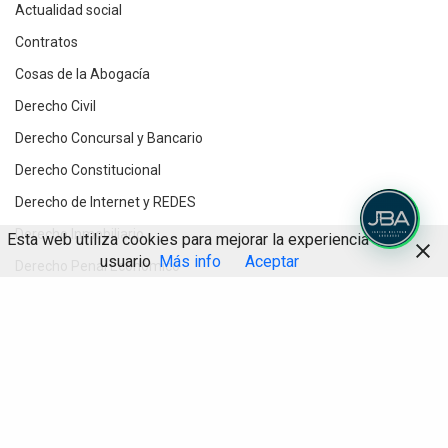
Actualidad social
Contratos
Cosas de la Abogacía
Derecho Civil
Derecho Concursal y Bancario
Derecho Constitucional
Derecho de Internet y REDES
Derecho Inmobiliario
Esta web utiliza cookies para mejorar la experiencia de
usuario
Más info
Aceptar
Derecho Penal Económico
Derecho Procesal
Compartir
Destacados
Divorcios y Derecho de Familia
Herencias y testamentos
IA