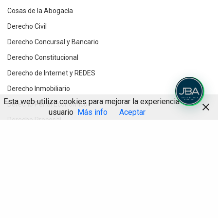
Cosas de la Abogacía
Derecho Civil
Derecho Concursal y Bancario
Derecho Constitucional
Derecho de Internet y REDES
Derecho Inmobiliario
Esta web utiliza cookies para mejorar la experiencia de
Derecho Penal Económico
usuario
Más info
Aceptar
Derecho Procesal
Destacados
Compartir
Divorcios y Derecho de Familia
Herencias y testamentos
IA
Informática Jurídica
Inteligencia Artificial