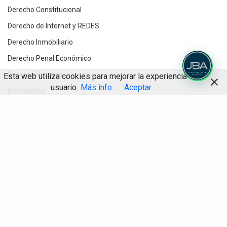
Derecho Constitucional
Derecho de Internet y REDES
Derecho Inmobiliario
Derecho Penal Económico
Derecho Procesal
Esta web utiliza cookies para mejorar la experiencia de
usuario
Más info
Aceptar
Destacados
Divorcios y Derecho de Familia
Compartir
Herencias y testamentos
IA
Informática Jurídica
Inteligencia Artificial
Novedades jurídicas
Planes de Prevención Penal