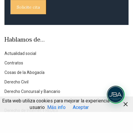
Solicite cita
Hablamos de…
Actualidad social
Contratos
Cosas de la Abogacía
Derecho Civil
Derecho Concursal y Bancario
Esta web utiliza cookies para mejorar la experiencia de
Derecho Constitucional
usuario
Más info
Aceptar
Derecho de Internet y REDES
Derecho Inmobiliario
Compartir
Derecho Penal Económico