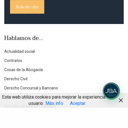
Solicite cita
Hablamos de…
Actualidad social
Contratos
Cosas de la Abogacía
Derecho Civil
Derecho Concursal y Bancario
Esta web utiliza cookies para mejorar la experiencia de
Derecho Constitucional
usuario
Más info
Aceptar
Derecho de Internet y REDES
Derecho Inmobiliario
Compartir
Derecho Penal Económico