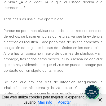
la vida? ¿A qué vida? ¿A la que el Estado decida que
merecemos?
Toda crisis es una nueva oportunidad
Porque no podemos olvidar que todas estar restricciones de
derechos, se basan en puras conjeturas, ya que la evidencia
científica es raquítica. Hace poco más de un año comenzó la
obligación de pagar las bolsas de plástico en los comercios.
Ahora hay un consumo masivo de guantes de plástico, y sin
embargo, tras todos estos meses, la OMS acaba de declarar
que no hay evidencias de que el virus se pueda propagar por
contacto con un objeto contaminado.
Se dice que hay dos vías de infección aseguradas, la
inhalación por vía aérea y la vía ocular. Casi nadie lleva
protección ocular, y quien la lleva, es sólo como pantalla, no
Esta web utiliza cookies para mejorar la experiencia de
envuelve todo el ojo. Sin embargo los guantes sí se usan por
usuario
Más info
Aceptar
doquier, y las mascarillas acabarán siendo obligatorias.