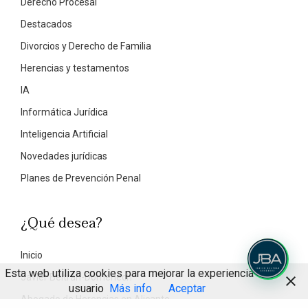
Derecho Procesal
Destacados
Divorcios y Derecho de Familia
Herencias y testamentos
IA
Informática Jurídica
Inteligencia Artificial
Novedades jurídicas
Planes de Prevención Penal
¿Qué desea?
Inicio
Esta web utiliza cookies para mejorar la experiencia de
Javier Beltrán-Domenech
usuario
Más info
Aceptar
Abogado de Herencias en Alicante