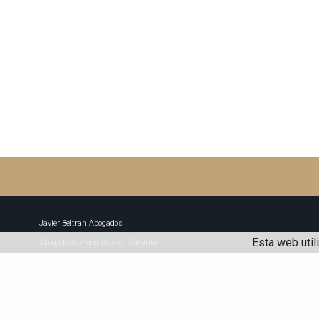
Javier Beltrán Abogados
Esta web util
Abogado de Herencias en Alicante
Abogado de divorcios en Alicante | Derecho de familia
Javier Beltrán-Domenech | Abogado en Alicante
Abogado de civil en Alicante