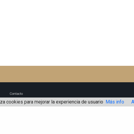
Contacto
iza cookies para mejorar la experiencia de usuario
Más info
A
Blog Un buen Abogado
Aviso Legal
Política de Cookies