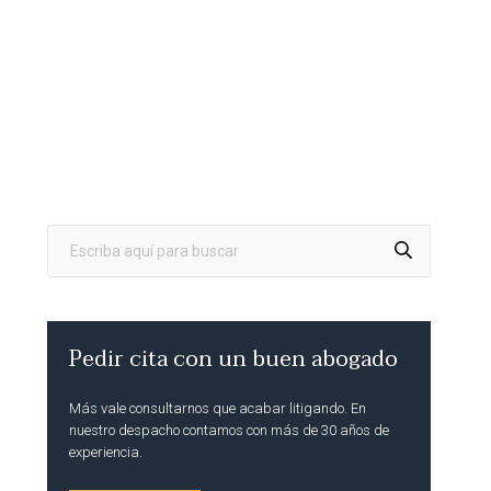
Pedir cita con un buen abogado
Más vale consultarnos que acabar litigando. En
nuestro despacho contamos con más de 30 años de
experiencia.