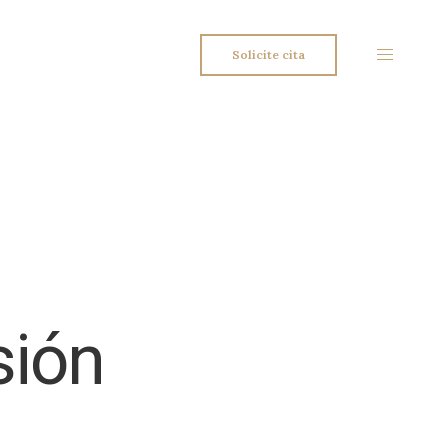
Solicite cita
sión