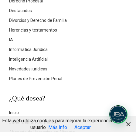
Derecho Procesal
Destacados
Divorcios y Derecho de Familia
Herencias y testamentos
IA
Informática Jurídica
Inteligencia Artificial
Novedades jurídicas
Planes de Prevención Penal
¿Qué desea?
Inicio
Esta web utiliza cookies para mejorar la experiencia de
Javier Beltrán-Domenech
usuario
Más info
Aceptar
Abogado de Herencias en Alicante