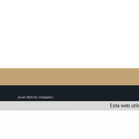
Javier Beltrán Abogados
Esta web util
Abogado de Herencias en Alicante
Abogado de divorcios en Alicante | Derecho de familia
Javier Beltrán-Domenech | Abogado en Alicante
Abogado de civil en Alicante