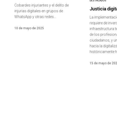
DESTACADOS
Cobardes injuriantes y el delito de
Justicia digit
injurias digitales en grupos de
WhatsApp y otras redes…
La implementaci
requiere de inve
10 de mayo de 2025
infraestructura 
de los profesiona
ciudadanos, y un
hacia la digitali
históricamente h
15 de mayo de 20