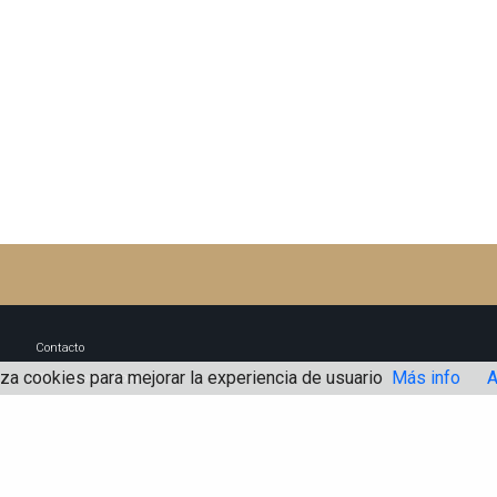
Contacto
iza cookies para mejorar la experiencia de usuario
Más info
A
Blog Un buen Abogado
Aviso Legal
Política de Cookies