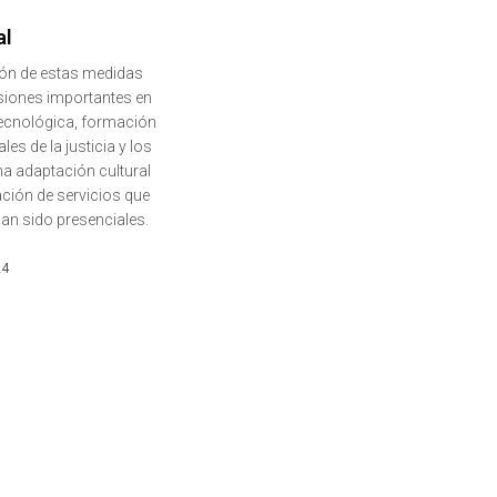
al
ón de estas medidas
rsiones importantes en
tecnológica, formación
les de la justicia y los
a adaptación cultural
zación de servicios que
an sido presenciales.
24