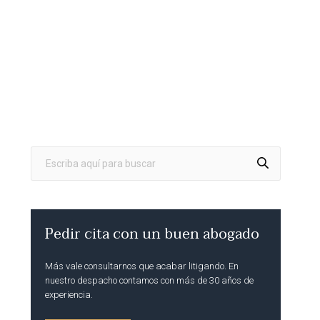
Pedir cita con un buen abogado
Más vale consultarnos que acabar litigando. En
nuestro despacho contamos con más de 30 años de
experiencia.