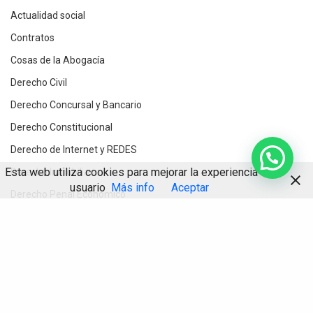
Actualidad social
Contratos
Cosas de la Abogacía
Derecho Civil
Derecho Concursal y Bancario
Derecho Constitucional
Derecho de Internet y REDES
Esta web utiliza cookies para mejorar la experiencia de
Derecho Inmobiliario
usuario
Más info
Aceptar
Derecho Penal Económico
Derecho Procesal
Compartir
Destacados
Divorcios y Derecho de Familia
Herencias y testamentos
IA