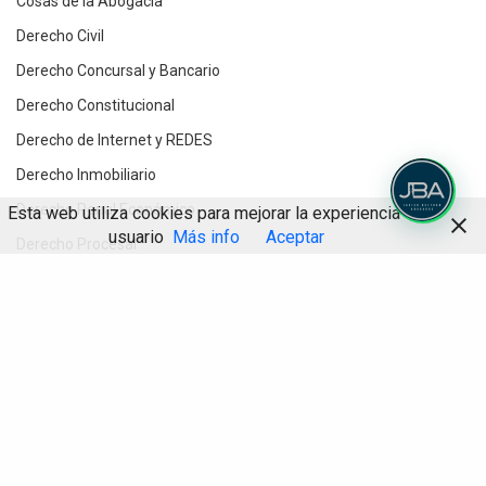
Cosas de la Abogacía
Derecho Civil
Derecho Concursal y Bancario
Derecho Constitucional
Derecho de Internet y REDES
Derecho Inmobiliario
Derecho Penal Económico
Esta web utiliza cookies para mejorar la experiencia de
usuario
Más info
Aceptar
Derecho Procesal
Destacados
Compartir
Divorcios y Derecho de Familia
Herencias y testamentos
IA
Informática Jurídica
Inteligencia Artificial