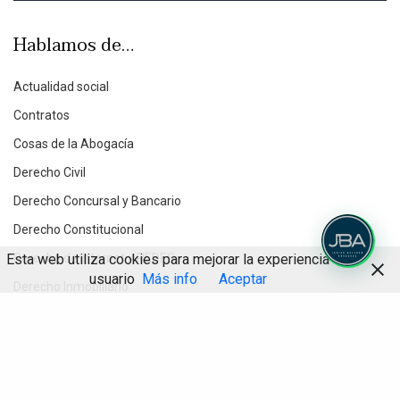
Hablamos de…
Actualidad social
Contratos
Cosas de la Abogacía
Derecho Civil
Derecho Concursal y Bancario
Derecho Constitucional
Esta web utiliza cookies para mejorar la experiencia de
Derecho de Internet y REDES
usuario
Más info
Aceptar
Derecho Inmobiliario
Derecho Penal Económico
Compartir
Derecho Procesal
Destacados