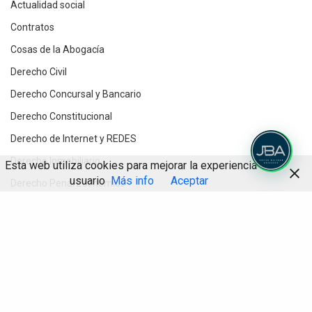
Actualidad social
Contratos
Cosas de la Abogacía
Derecho Civil
Derecho Concursal y Bancario
Derecho Constitucional
Derecho de Internet y REDES
Derecho Inmobiliario
Esta web utiliza cookies para mejorar la experiencia de
usuario
Más info
Aceptar
Derecho Penal Económico
Derecho Procesal
Compartir
Destacados
Divorcios y Derecho de Familia
Herencias y testamentos
IA