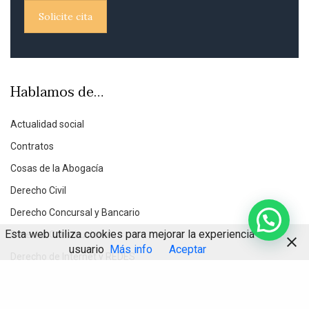
Solicite cita
Hablamos de…
Actualidad social
Contratos
Cosas de la Abogacía
Derecho Civil
Derecho Concursal y Bancario
Esta web utiliza cookies para mejorar la experiencia de
Derecho Constitucional
usuario
Más info
Aceptar
Derecho de Internet y REDES
Derecho Inmobiliario
Compartir
Derecho Penal Económico