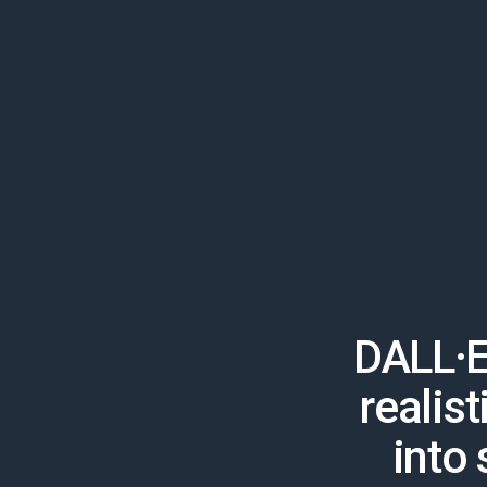
DALL·E
realis
into