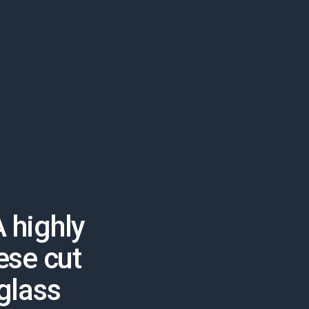
 highly
ese cut
glass