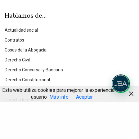
Hablamos de…
Actualidad social
Contratos
Cosas de la Abogacía
Derecho Civil
Derecho Concursal y Bancario
Derecho Constitucional
Esta web utiliza cookies para mejorar la experiencia de
Derecho de Internet y REDES
usuario
Más info
Aceptar
Derecho Inmobiliario
Derecho Penal Económico
Compartir
Derecho Procesal
Destacados