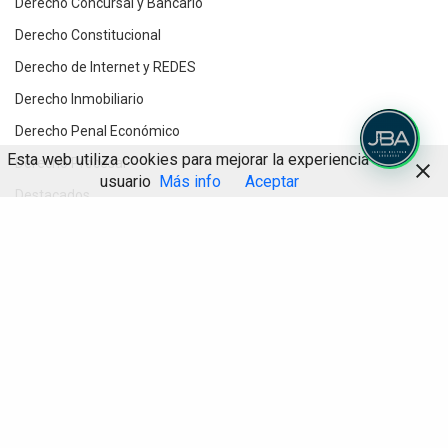
Derecho Concursal y Bancario
Derecho Constitucional
Derecho de Internet y REDES
Derecho Inmobiliario
Derecho Penal Económico
Esta web utiliza cookies para mejorar la experiencia de
Derecho Procesal
usuario
Más info
Aceptar
Destacados
Divorcios y Derecho de Familia
Compartir
Herencias y testamentos
IA
Informática Jurídica
Inteligencia Artificial
Novedades jurídicas
Planes de Prevención Penal