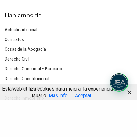
Hablamos de…
Actualidad social
Contratos
Cosas de la Abogacía
Derecho Civil
Derecho Concursal y Bancario
Derecho Constitucional
Esta web utiliza cookies para mejorar la experiencia de
Derecho de Internet y REDES
usuario
Más info
Aceptar
Derecho Inmobiliario
Derecho Penal Económico
Compartir
Derecho Procesal
Destacados