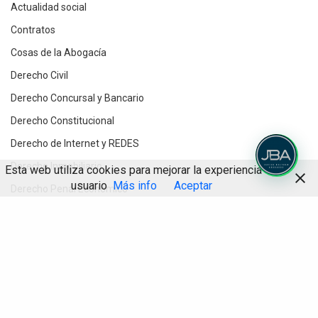
Actualidad social
Contratos
Cosas de la Abogacía
Derecho Civil
Derecho Concursal y Bancario
Derecho Constitucional
Derecho de Internet y REDES
Derecho Inmobiliario
Esta web utiliza cookies para mejorar la experiencia de
usuario
Más info
Aceptar
Derecho Penal Económico
Derecho Procesal
Compartir
Destacados
Divorcios y Derecho de Familia
Herencias y testamentos
IA