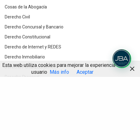
Cosas de la Abogacía
Derecho Civil
Derecho Concursal y Bancario
Derecho Constitucional
Derecho de Internet y REDES
Derecho Inmobiliario
Esta web utiliza cookies para mejorar la experiencia de
Derecho Penal Económico
usuario
Más info
Aceptar
Derecho Procesal
Destacados
Compartir
Divorcios y Derecho de Familia
Herencias y testamentos
IA
Informática Jurídica
Inteligencia Artificial