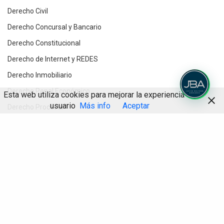
Derecho Civil
Derecho Concursal y Bancario
Derecho Constitucional
Derecho de Internet y REDES
Derecho Inmobiliario
Derecho Penal Económico
Esta web utiliza cookies para mejorar la experiencia de
usuario
Más info
Aceptar
Derecho Procesal
Destacados
Compartir
Divorcios y Derecho de Familia
Herencias y testamentos
IA
Informática Jurídica
Inteligencia Artificial
Novedades jurídicas