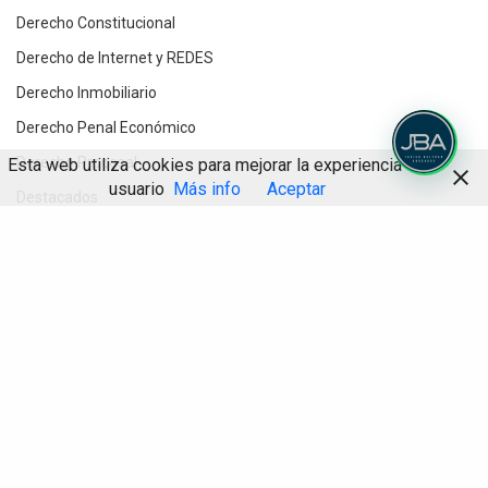
Derecho Constitucional
Derecho de Internet y REDES
Derecho Inmobiliario
Derecho Penal Económico
Derecho Procesal
Esta web utiliza cookies para mejorar la experiencia de
usuario
Más info
Aceptar
Destacados
Divorcios y Derecho de Familia
Compartir
Herencias y testamentos
IA
Informática Jurídica
Inteligencia Artificial
Novedades jurídicas
Planes de Prevención Penal