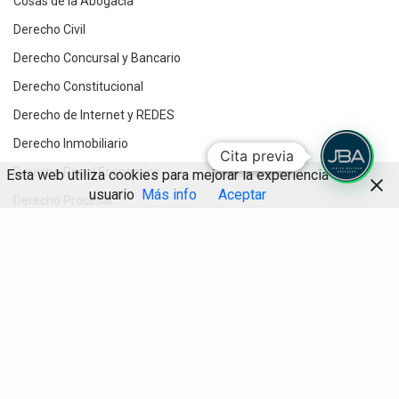
Cosas de la Abogacía
Derecho Civil
Derecho Concursal y Bancario
Derecho Constitucional
Derecho de Internet y REDES
Derecho Inmobiliario
Cita previa
Derecho Penal Económico
Esta web utiliza cookies para mejorar la experiencia de
usuario
Más info
Aceptar
Derecho Procesal
Destacados
Compartir
Divorcios y Derecho de Familia
Herencias y testamentos
IA
Informática Jurídica
Inteligencia Artificial