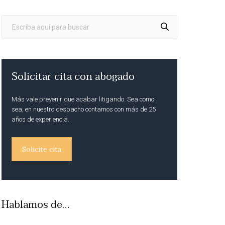
Solicitar cita con abogado
Más vale prevenir que acabar litigando. Sea como
sea, en nuestro despacho contamos con más de 25
años de experiencia.
Solicite cita
Hablamos de…