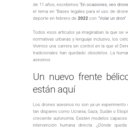
de 11 años, escribimos “
En ocasiones, veo dron
el tema en “Bases legales para el uso de drone
deporte en febrero de
2022
con “
Volar un dron”
Todos esos artículos ya imaginaban la que se 
normativas urbanas y lenguaje inclusivo, los cielo
Vivimos una carrera sin control en la que el De
tradicionales han quedado obsoletos. La human
asesinos.
Un nuevo frente bélic
están aquí
Los drones asesinos no son ya un experimento mi
tan dispares como Ucrania, Gaza, Sudán o Etiopía
creciente autonomía. Existen modelos capaces de 
intervención humana directa. ¿Dónde queda e