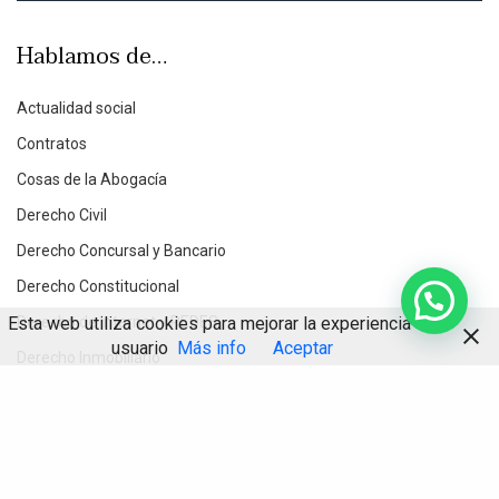
Hablamos de…
Actualidad social
Contratos
Cosas de la Abogacía
Derecho Civil
Derecho Concursal y Bancario
Derecho Constitucional
Esta web utiliza cookies para mejorar la experiencia de
Derecho de Internet y REDES
usuario
Más info
Aceptar
Derecho Inmobiliario
Derecho Penal Económico
Compartir
Derecho Procesal
Destacados