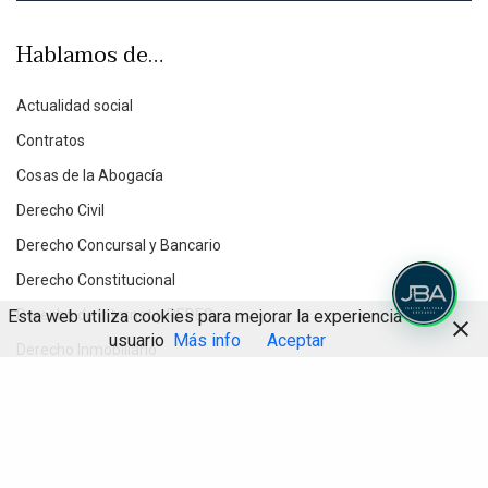
Hablamos de…
Actualidad social
Contratos
Cosas de la Abogacía
Derecho Civil
Derecho Concursal y Bancario
Derecho Constitucional
Esta web utiliza cookies para mejorar la experiencia de
Derecho de Internet y REDES
usuario
Más info
Aceptar
Derecho Inmobiliario
Derecho Penal Económico
Compartir
Derecho Procesal
Destacados