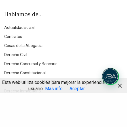
Hablamos de…
Actualidad social
Contratos
Cosas de la Abogacía
Derecho Civil
Derecho Concursal y Bancario
Derecho Constitucional
Esta web utiliza cookies para mejorar la experiencia de
Derecho de Internet y REDES
usuario
Más info
Aceptar
Derecho Inmobiliario
Derecho Penal Económico
Compartir
Derecho Procesal
Destacados