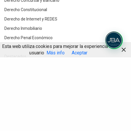
Derecho Concursal y Bancario
Derecho Constitucional
Derecho de Internet y REDES
Derecho Inmobiliario
Derecho Penal Económico
Esta web utiliza cookies para mejorar la experiencia de
Derecho Procesal
usuario
Más info
Aceptar
Destacados
Divorcios y Derecho de Familia
Compartir
Herencias y testamentos
IA
Informática Jurídica
Inteligencia Artificial
Novedades jurídicas
Planes de Prevención Penal