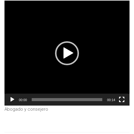
Reproductor
de
vídeo
00:00
00:14
Abogado y consejero