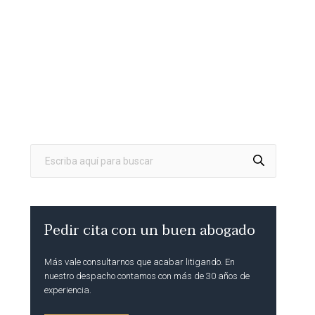
Pedir cita con un buen abogado
Más vale consultarnos que acabar litigando. En
nuestro despacho contamos con más de 30 años de
experiencia.