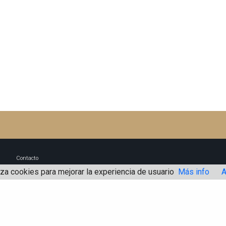
Contacto
iza cookies para mejorar la experiencia de usuario
Más info
A
Blog Un buen Abogado
Aviso Legal
Política de Cookies