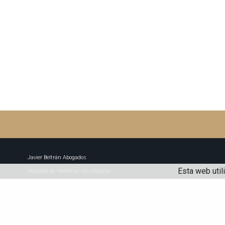
Javier Beltrán Abogados
Esta web util
Abogado de Herencias en Alicante
Abogado de divorcios en Alicante | Derecho de familia
Javier Beltrán-Domenech | Abogado en Alicante
Abogado de civil en Alicante