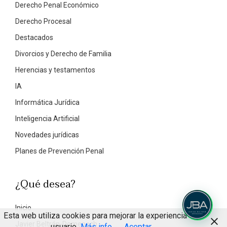
Derecho Penal Económico
Derecho Procesal
Destacados
Divorcios y Derecho de Familia
Herencias y testamentos
IA
Informática Jurídica
Inteligencia Artificial
Novedades jurídicas
Planes de Prevención Penal
¿Qué desea?
Inicio
Esta web utiliza cookies para mejorar la experiencia de
Javier Beltrán-Domenech
usuario
Más info
Aceptar