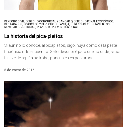
DERECHO CIVIL
,
DERECHO CONCURSAL Y BANCARIO
,
DERECHO PENAL ECONÓMICO
,
DESTACADOS
,
DIVORCIOS Y DERECHO DE FAMILIA
,
HERENCIAS Y TESTAMENTOS
,
NOVEDADES JURÍDICAS
,
PLANES DE PREVENCIÓN PENAL
La historia del pica-pleitos
Si aún no lo conoce, al picapleitos, digo, huya como de la peste
bubónica si lo encuentra. Se lo describiré para que no dude, si con
tal ave de rapiña se troba, poner pies en polvorosa.
8 de enero de 2016